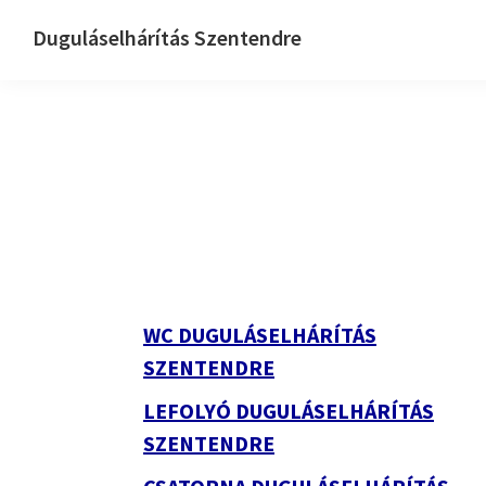
Ugrás
Skip
Ugrás
Duguláselhárítás Szentendre
az
to
az
Dugulaselharitas
elsődleges
main
elsődleges
szentendre
navigációhoz
content
oldalsávhoz
Elsődleges
oldalsáv
WC DUGULÁSELHÁRÍTÁS
SZENTENDRE
LEFOLYÓ DUGULÁSELHÁRÍTÁS
SZENTENDRE